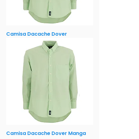
Camisa Dacache Dover
Camisa Dacache Dover Manga