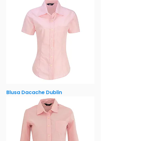
Blusa Dacache Dublin