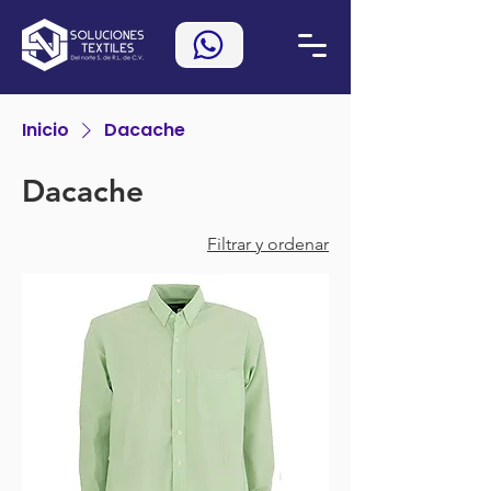
Inicio
Dacache
Dacache
Filtrar y ordenar