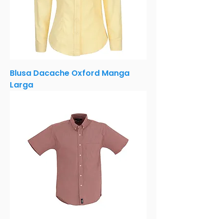
Blusa Dacache Oxford Manga
Larga