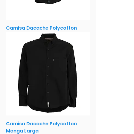
Camisa Dacache Polycotton
Camisa Dacache Polycotton
Manga Larga