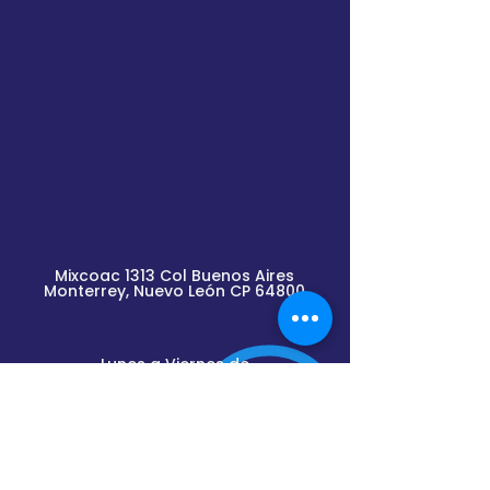
Mixcoac 1313 Col Buenos Aires
Monterrey, Nuevo
León
CP 64800
Lunes a Viernes de
9am a 2pm y de 3pm a 6pm
(previa cita)
Envíanos un mensaje