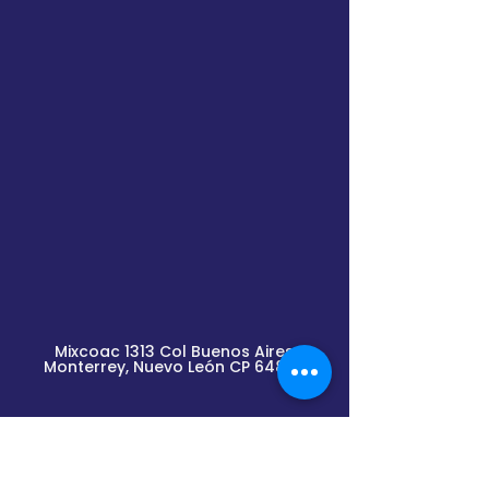
Mixcoac 1313 Col Buenos Aires
Monterrey, Nuevo
León
CP 64800
Lunes a Viernes de
9am a 2pm y de 3pm a 6pm
(previa cita)