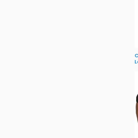
Poliéster
C
L