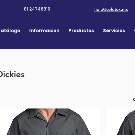
81 24748810
hola@solutex.mx
atálogo
Informacion
Productos
Servicios
Dickies