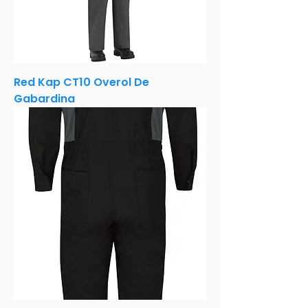
Red Kap CT10 Overol De
Gabardina