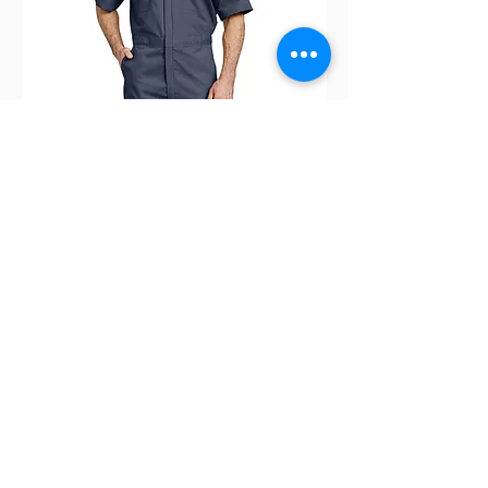
Overol Dickies 3399 Manga Corta
Dickies 3399
Contacto