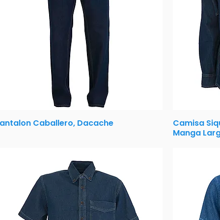
antalon Caballero, Dacache
Camisa Siq
Manga Larg