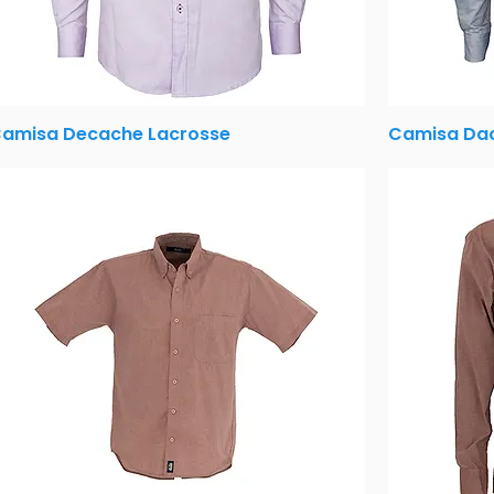
amisa Decache Lacrosse
Camisa Dac