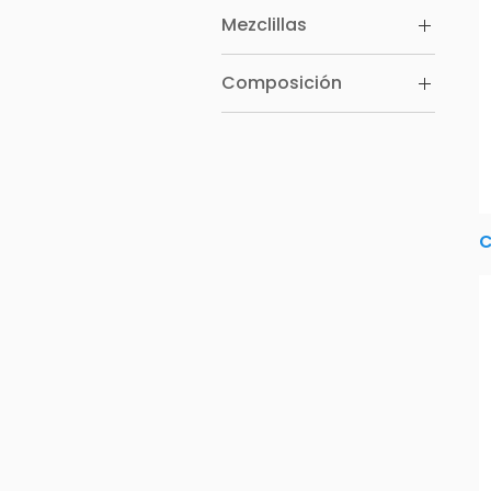
Mezclillas
Composición
100% Algodón
60% Algodón 40%
Poliéster
80% Algodón 20% Lino
C