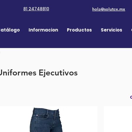
81 24748810
hola@solutex.mx
atálogo
Informacion
Productos
Servicios
s
Uniformes Ejecutivos