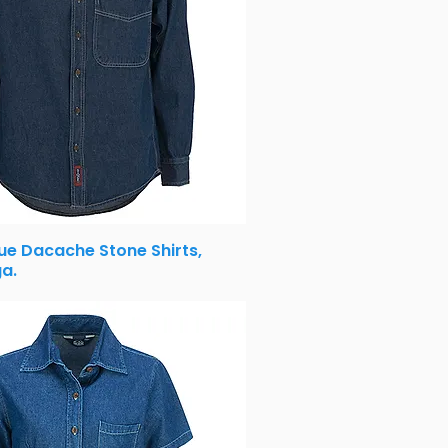
ue Dacache Stone Shirts,
a.