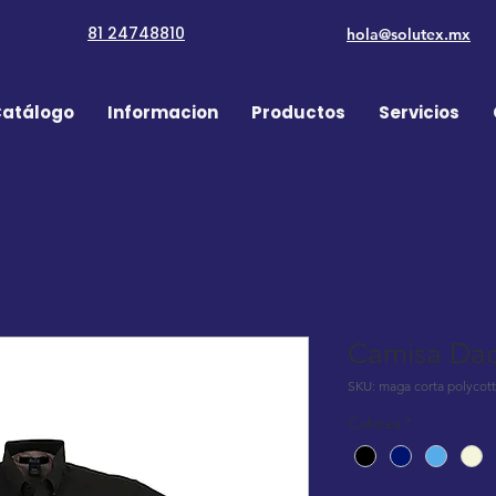
81 24748810
hola@solutex.mx
atálogo
Informacion
Productos
Servicios
Camisa Dac
SKU: maga corta polycot
Colores
*