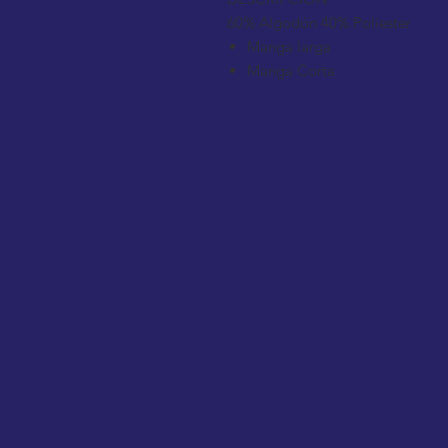
60% Algodón 40% Poliester
Manga larga
Manga Corta