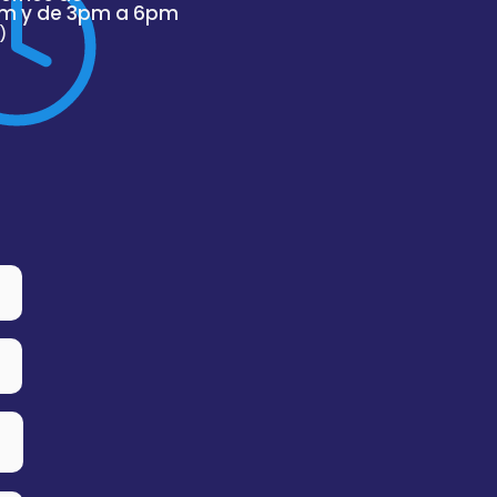
m y de 3pm a 6pm
)