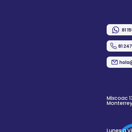
81 1
81 24
hola
Mixcoac 1
Monterre
Lunes a V