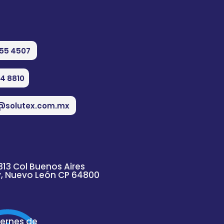
555 4507
74 8810
@solutex.com.mx
313 Col Buenos Aires
y, Nuevo
León
CP 64800
iernes de