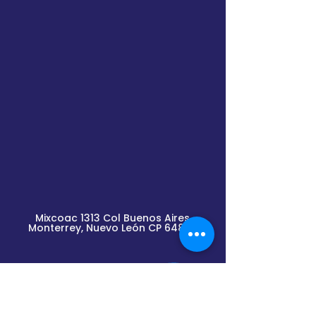
Mixcoac 1313 Col Buenos Aires
Monterrey, Nuevo
León
CP 64800
Lunes a Viernes de
9am a 2pm y de 3pm a 6pm
(previa cita)