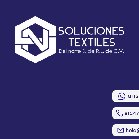
81 1
81 24
hola