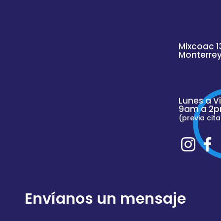
Mixcoac 1
Monterre
Lunes a V
9am a 2p
(previa cita
Envíanos un mensaje