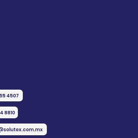
555 4507
74 8810
@solutex.com.mx