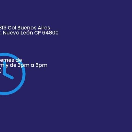
313 Col Buenos Aires
y, Nuevo
León
CP 64800
iernes de
m y de 3pm a 6pm
)