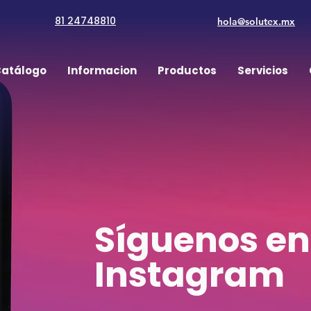
81 24748810
hola@solutex.mx
atálogo
Informacion
Productos
Servicios
Síguenos en
Instagram