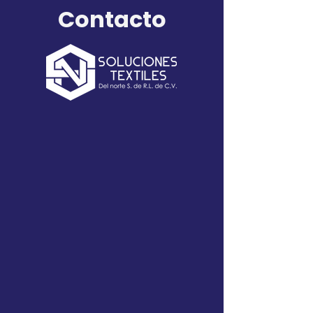
Contacto