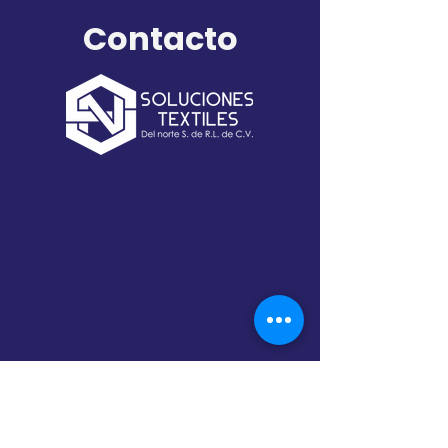
Contacto