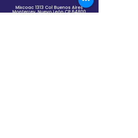
Mixcoac 1313 Col Buenos Aires
Monterrey, Nuevo
León
CP 64800
Lunes a Viernes de
9am a 2pm y de 3pm a 6pm
(previa cita)
Envíanos un mensaje