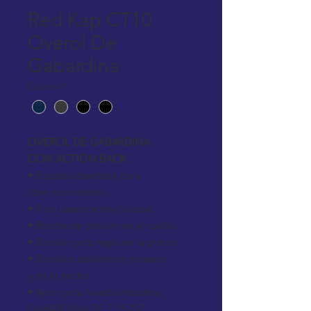
Red Kap CT10
Overol De
Gabardina
Colores
*
OVEROL DE GABARDINA
CON ACTION BACK
• Espalda diseñada para
libre movimiento
• Para usarse sobre la ropa.
• Broche de presión en el cuello.
• Bolsillo para regla en la pierna.
• Bolsillos delanteros, traseros
y en el pecho.
• Apto para lavado industrial.
GABARDINA DE 7.25 OZ,