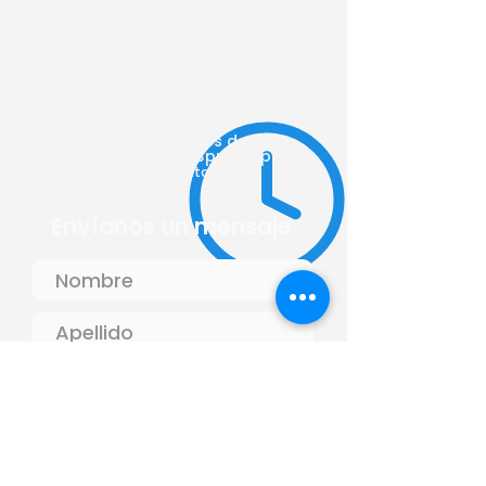
Mixcoac 1313 Col Buenos Aires
Monterrey, Nuevo
León
CP 64800
Lunes a Viernes de
9am a 2pm y de 3pm a 6pm
(previa cita)
Envíanos un mensaje