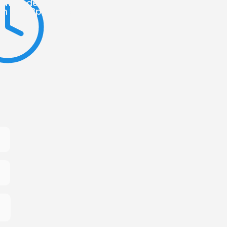
iernes de
m y de 3pm a 6pm
)