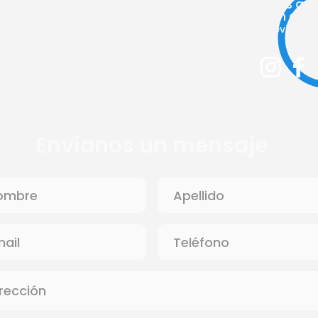
Lunes a V
9am a 2p
(previa cita
Envíanos un mensaje