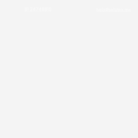
81 24748810
hola@solutex.mx
atálogo
Informacion
Productos
Servicios