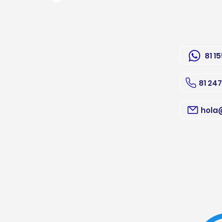
81 1
81 24
hola
Mixcoac 1
Monterre