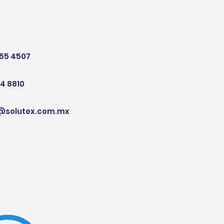
555 4507
74 8810
@solutex.com.mx
313 Col Buenos Aires
y, Nuevo
León
CP 64800