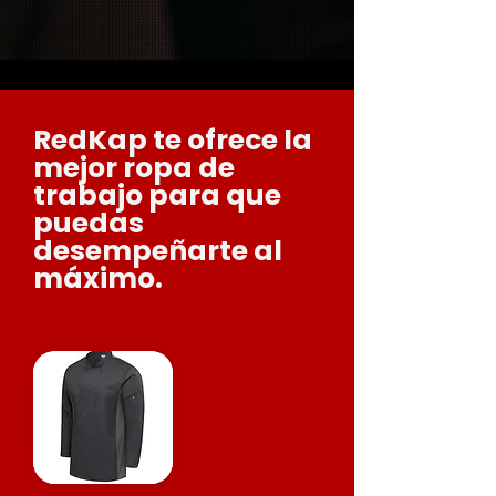
RedKap te ofrece la
mejor ropa de
trabajo para que
puedas
desempeñarte al
máximo.