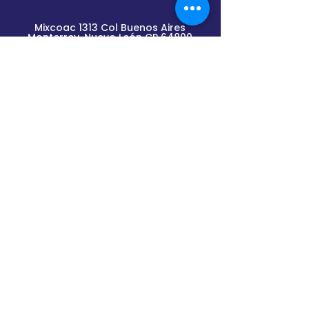
Mixcoac 1313 Col Buenos Aires
Monterrey, Nuevo
León
CP 64800
Lunes a Viernes de
9am a 2pm y de 3pm a 6pm
(previa cita)
Envíanos un mensaje