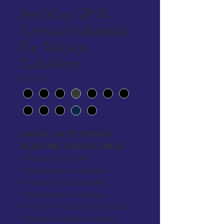
Red Kap SP14
Camisa Industrial
De Trabajo
Caballero
Colores
*
CAMISA LISA DE TRABAJO
INDUSTRIAL (MANGA LARGA)
• Retención de color
• Repelente a las manchas.
• Liberación de humedad
• Resistente a las arrugas.
• División en bolsillo, para lápiz
• Apta para lavado industrial.