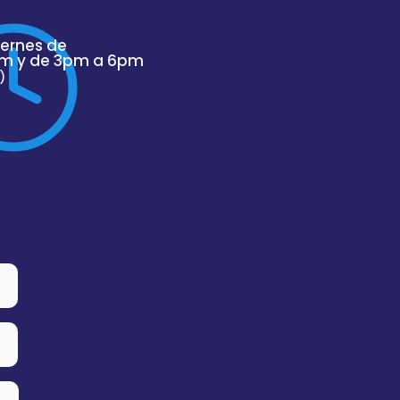
iernes de
m y de 3pm a 6pm
)