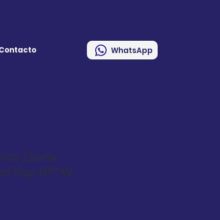
Contacto
WhatsApp
ecto Dama
Red Kap 0P1W