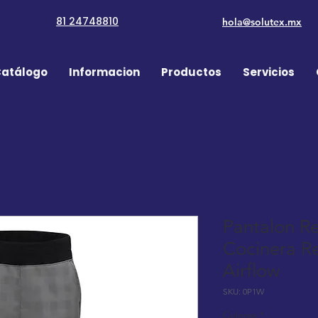
81 24748810
hola@solutex.mx
atálogo
Informacion
Productos
Servicios
Pantalon R
Cocinera 
Airflow
SKU: 0P1W
Colores
*