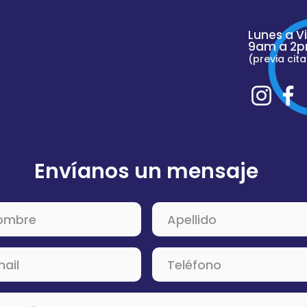
Lunes a V
9am a 2p
(previa cita
Envíanos un mensaje