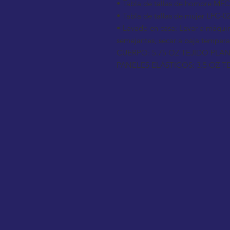
• Tabla de tallas de hombre MFC
• Tabla de tallas de mujer LFC-02
• Lavado en casa: Lavar a máquin
semejantes, secar a baja temperat
CUERPO: 5.75 OZ TEJIDO PLA
PANELES ELÁSTICOS: 3.5 OZ T