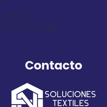
-106.
.
a con agua fría y colores
ura, no lavar en seco.
NO, 77% POLIÉSTER / 23% ALGODÓN.
EJIDO ELÁSTICO, 100% POLIÉSTER
Contacto