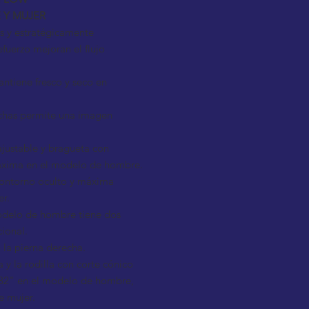
 Y MUJER
os y estratégicamente
refuerzo mejoran el flujo
ntiene fresco y seco en
chas permite una imagen
ajustable y bragueta con
áxima en el modelo de hombre.
 contorno oculto y máxima
r.
modelo de hombre tiene dos
cional.
n la pierna derecha.
a y la rodilla con corte cónico
e 32" en el modelo de hombre,
e mujer.