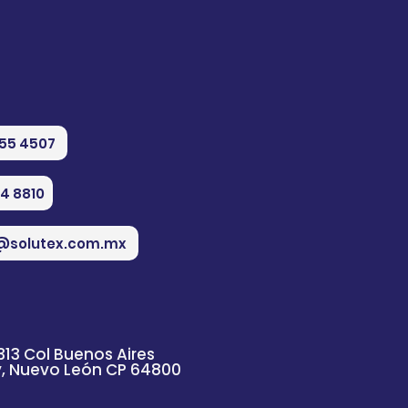
555 4507
74 8810
@solutex.com.mx
313 Col Buenos Aires
y, Nuevo
León
CP 64800