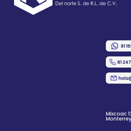
81 1
81 24
hola
Mixcoac 1
Monterre