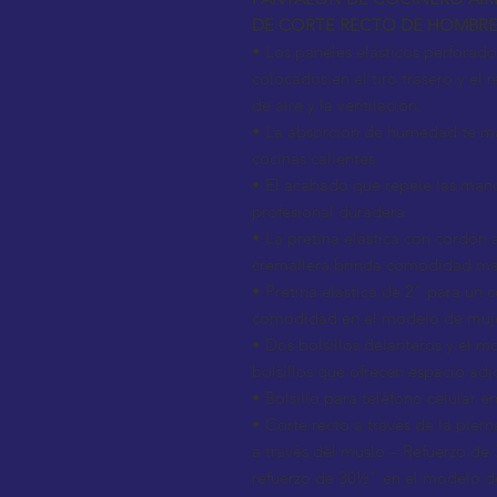
DE CORTE RECTO DE HOMBRE
• Los paneles elásticos perforad
colocados en el tiro trasero y el 
de aire y la ventilación.
• La absorción de humedad te ma
cocinas calientes.
• El acabado que repele las man
profesional duradera.
• La pretina elástica con cordón 
cremallera brinda comodidad m
• Pretina elástica de 2" para un
comodidad en el modelo de muje
• Dos bolsillos delanteros y el 
bolsillos que ofrecen espacio adi
• Bolsillo para teléfono celular e
• Corte recto a través de la piern
a través del muslo – Refuerzo d
refuerzo de 30½" en el modelo d