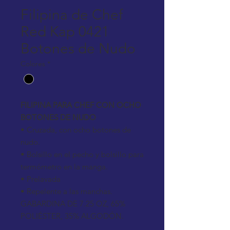
Filipina de Chef
Red Kap 0421
Botones de Nudo
Colores
*
FILIPINA PARA CHEF CON OCHO
BOTONES DE NUDO
• Cruzada, con ocho botones de
nudo.
• Bolsillo en el pecho y bolsillo para
termómetro en la manga.
• Prelavada
• Repelente a las manchas.
GABARDINA DE 7.25 OZ, 65%
POLIÉSTER, 35% ALGODÓN.