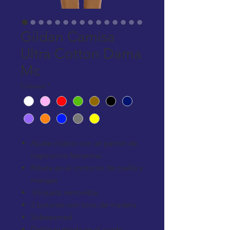
Gildan Camisa
Ultra Cotton Dama
Mc
Colores
*
Ajuste clásico con un patrón de
inspiración femenina
Ribete en el contorno de cuello y
mangas
Etiqueta removible
2 botones con tono de madera
Sideseamed
Doble puntada en el ruedo