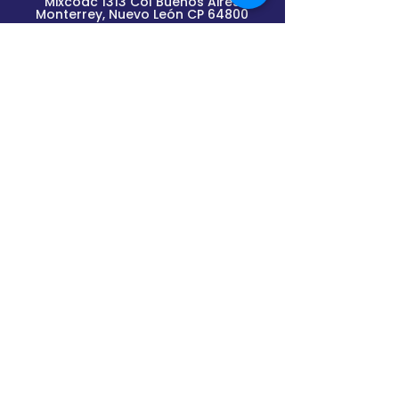
Mixcoac 1313 Col Buenos Aires
Monterrey, Nuevo
León
CP 64800
Lunes a Viernes de
9am a 2pm y de 3pm a 6pm
(previa cita)
Envíanos un mensaje