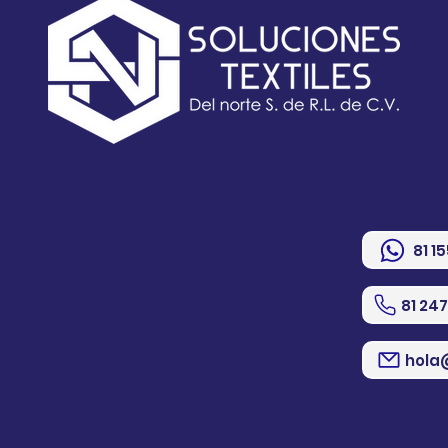
81 1
81 24
hola