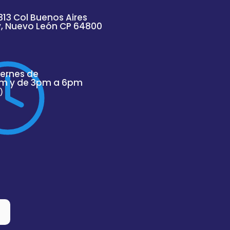
313 Col Buenos Aires
y, Nuevo
León
CP 64800
iernes de
m y de 3pm a 6pm
)