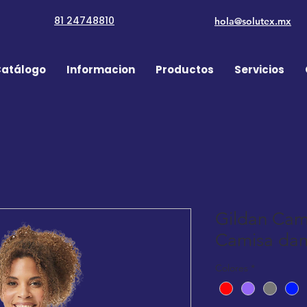
81 24748810
hola@solutex.mx
atálogo
Informacion
Productos
Servicios
Gildan Cami
Camisa da
Colores
*