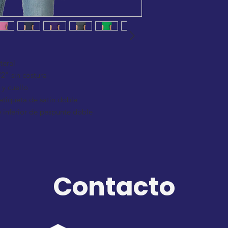
teral
2" sin costura
y cuello
etiqueta de satín doble
 inferior de pespunte doble
Contacto