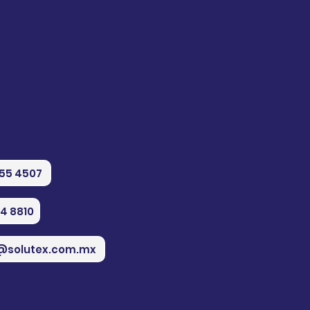
555 4507
74 8810
@solutex.com.mx