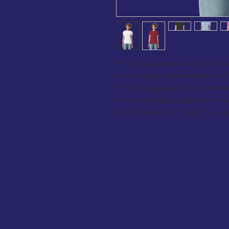
Silueta ajustada con costura la
Doble puntada en cuello de 1/
Cinta tapacostura en hombros 
Etiqueta que se desabrocha y 
Dobladillos de mangta y parte