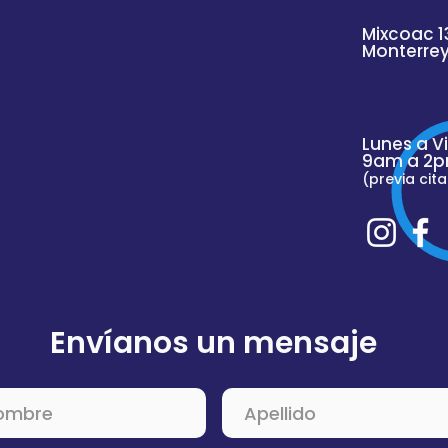
Mixcoac 1
Monterre
Lunes a V
9am a 2p
(previa cita
Envíanos un mensaje