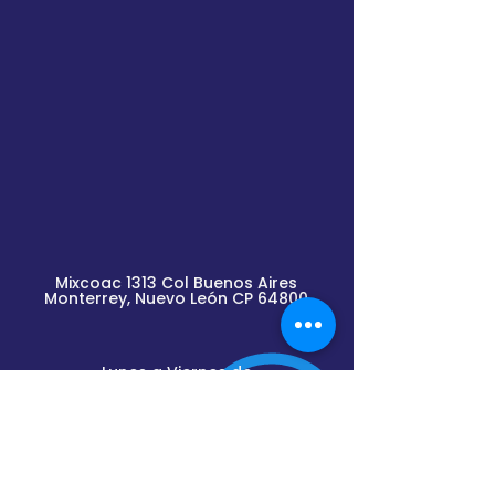
Mixcoac 1313 Col Buenos Aires
Monterrey, Nuevo
León
CP 64800
Lunes a Viernes de
9am a 2pm y de 3pm a 6pm
(previa cita)
Envíanos un mensaje