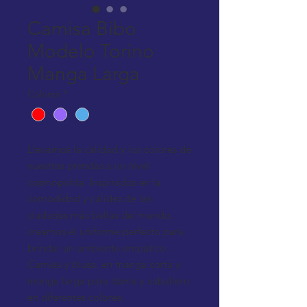
Camisa Bibo
Modelo Torino
Manga Larga
Colores
*
Llevamos la calidad y los colores de
nuestras prendas a un nivel
cosmopolita. Inspirados en la
comodidad y calidez de las
ciudades más bellas del mundo,
creamos el uniforme perfecto para
brindar un ambiente empático.
Camisa y blusa, en manga corta y
manga larga para dama y caballero
en diferentes colores.