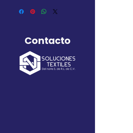
TALLAS:
A:
ECH / CH / M / G / EG
B:
44 – 46
C:
48 – 58
Contacto