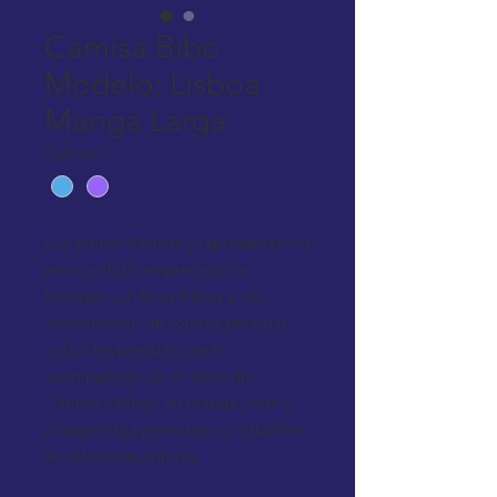
Camisa Bibo
Modelo: Lisboa
Manga Larga
Colores
*
Los estilos clásicos y representativos
en el ámbito empresarial se
fusionan con finos trazos y una
combinación de colores para dar
vida a las prendas que te
acompañarán en el día a día.
Camisa y blusa, en manga corta y
manga larga para dama y caballero
en diferentes colores.