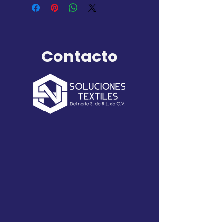
A:
ECH / CH / M / G / EG
B:
44 – 46
C:
48 – 56
Contacto