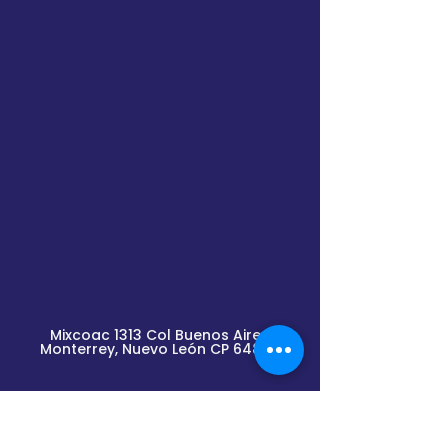
Mixcoac 1313 Col Buenos Aires
Monterrey, Nuevo
León
CP 64800
Lunes a Viernes de
9am a 2pm y de 3pm a 6pm
(previa cita)