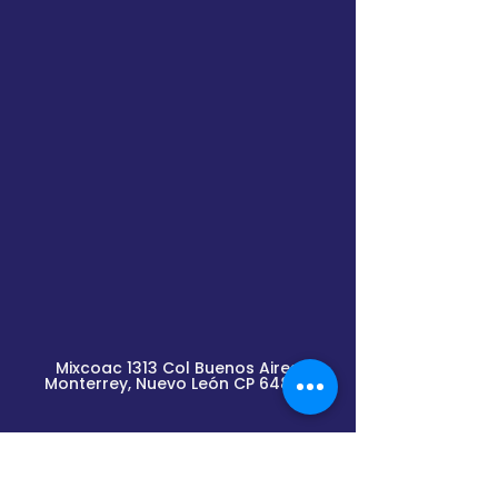
Mixcoac 1313 Col Buenos Aires
Monterrey, Nuevo
León
CP 64800
Lunes a Viernes de
9am a 2pm y de 3pm a 6pm
(previa cita)