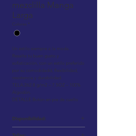
mezclilla Manga
Larga
Colores
*
Un estilo siempre a la moda.
Resalta tu buen gusto y
sofisticación, con un estilo preferido
por su comodidadd, flexibilidad,
resistencia y durabilidad.
TELA:262.8 g/m2 – 7.5OZ – 100%
Algodón.
DETALLE:Botón en pie de cuello
Disponibilidad:
Aplican mínimos para envío. Favor de
Tallas: