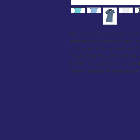
Un estilo auténtico y ligero, en e
paredes se convierten en una virt
éxito más allá del corporativo. P
TELA:210 g/m2 – 53% Algodón – 
DETALLE:Cuadrille fino con comb
color y las tallas de nuestras pr