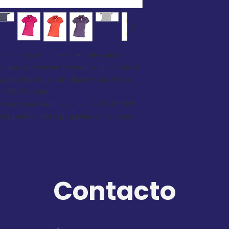
l cual las condiciones fuera de cuatro
ud par aprovechar y conducir el camino al
layera tipo polo para dama y caballero.
47% Poliéster
inación en aletilla y cuelloCOLORES:El
endas pueden tener pequeñas variaciones
Contacto