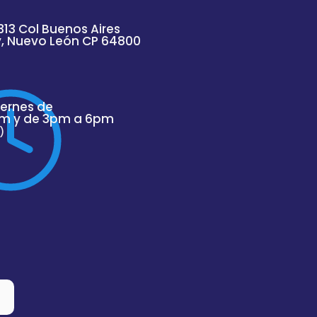
313 Col Buenos Aires
y, Nuevo
León
CP 64800
iernes de
m y de 3pm a 6pm
)