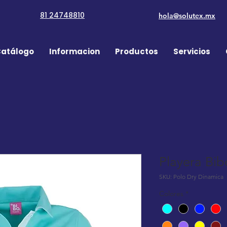
81 24748810
hola@solutex.mx
atálogo
Informacion
Productos
Servicios
Playera Bi
SKU: Polo Dry Dinamica
Colores
*