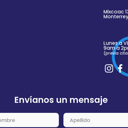
Mixcoac 1
Monterre
Lunes a V
9am a 2p
(previa cita
Envíanos un mensaje