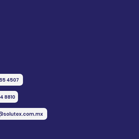
555 4507
74 8810
@solutex.com.mx