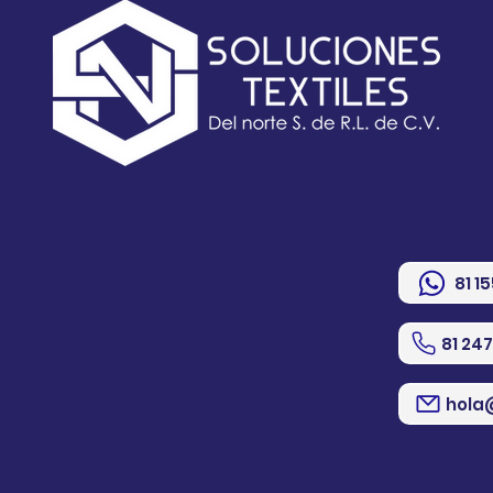
81 1
81 24
hola