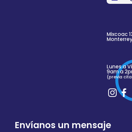
Mixcoac 1
Monterre
Lunes a V
9am a 2p
(previa cita
Envíanos un mensaje