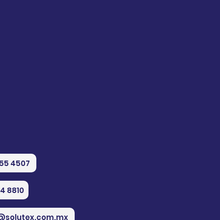
555 4507
74 8810
@solutex.com.mx