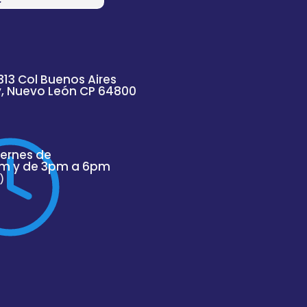
313 Col Buenos Aires
y, Nuevo
León
CP 64800
iernes de
m y de 3pm a 6pm
)