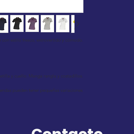
 con estilo fresco, extrovertido y cómodo.
tilla y cuello. Manga rangla y costadillos.
 prendas pueden tener pequeñas variaciones