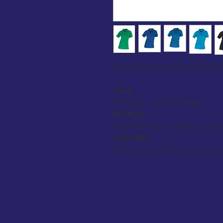
Orgullo y libertad de movimiento
TELA:
170 g/m2 – 100% Poliéster
DETALLE:
Piqué fino con combinación en ale
COLORES:
El color y las tallas de nuestras