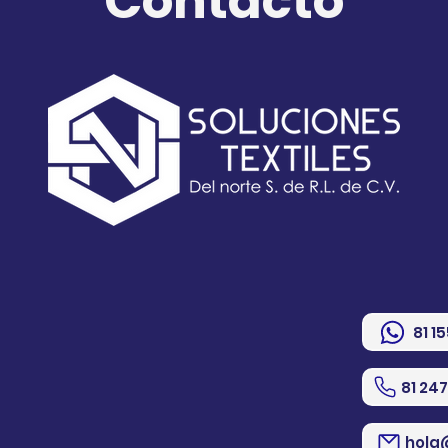
Contacto
81 1
81 24
hola