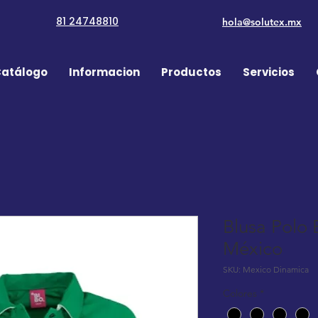
81 24748810
hola@solutex.mx
atálogo
Informacion
Productos
Servicios
Blusa Polo
México
SKU: Mexico Dinamica
Colores
*