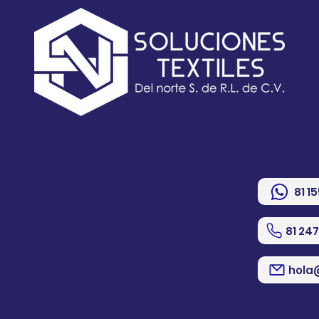
81 1
81 24
hola