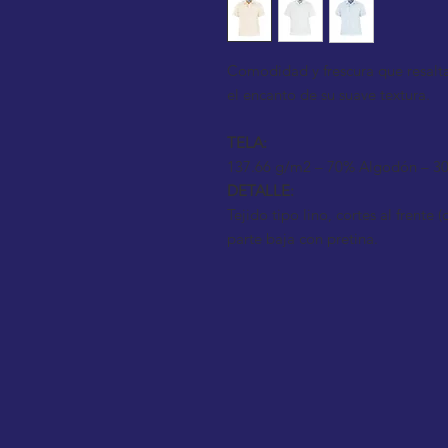
Comodidad y frescura que resaltan
el encanto de su suave textura.
TELA:
137.66 g/m2 – 70% Algodón – 30
DETALLE:
Tejido tipo lino, cortes al frente 
parte baja con pretina.