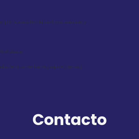
 por la suavidad de sus fibras naturales y
% Poliéster
(caballero) cortes frente y espala (dama) y
Contacto