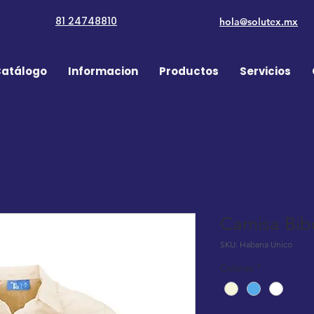
81 24748810
hola@solutex.mx
atálogo
Informacion
Productos
Servicios
Camisa Bi
SKU: Habana Unico
Colores
*