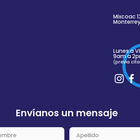
Mixcoac 1
Monterre
Lunes a V
9am a 2p
(previa cita
Envíanos un mensaje