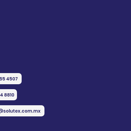
555 4507
74 8810
@solutex.com.mx