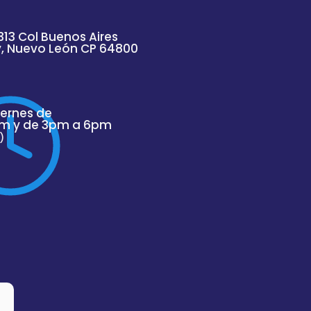
313 Col Buenos Aires
y, Nuevo
León
CP 64800
iernes de
m y de 3pm a 6pm
)