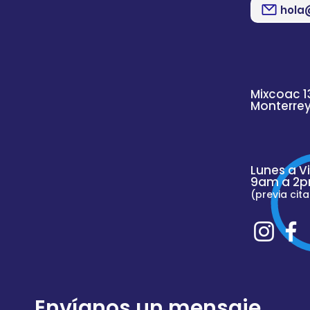
hola
Mixcoac 1
Monterre
Lunes a V
9am a 2p
(previa cita
Envíanos un mensaje