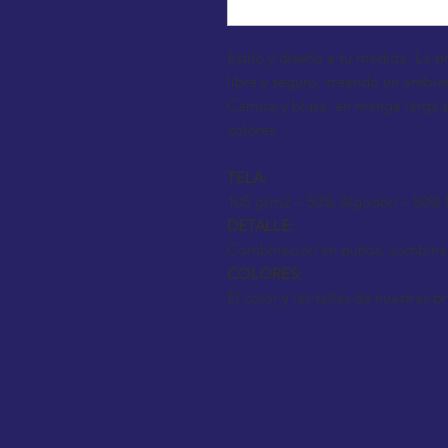
Estilo y diseño a tu medida. La p
libre y seguro, creando un ambi
Camisa y blusa, en manga larga p
colores.
TELA:
105 g/m2 – 50% Algodón – 50% P
DETALLE:
Combinación en puños, combinació
COLORES:
El color y las tallas de nuestras