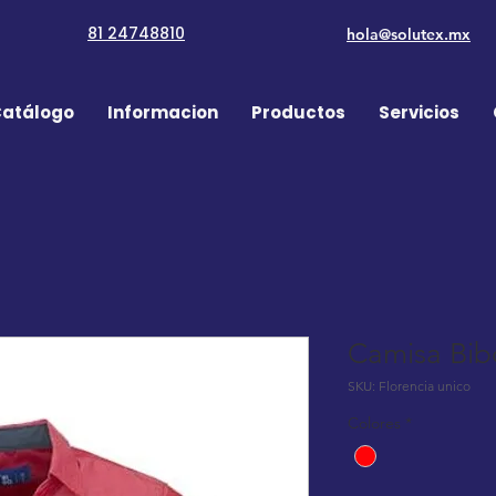
81 24748810
hola@solutex.mx
atálogo
Informacion
Productos
Servicios
Camisa Bib
SKU: Florencia unico
Colores
*