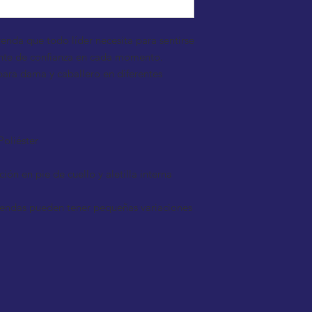
renda que todo líder necesita para sentirse
ente de confianza en cada momento.
ara dama y caballero en diferentes
oliéster
n en pie de cuello y aletilla interna
 prendas pueden tener pequeñas variaciones