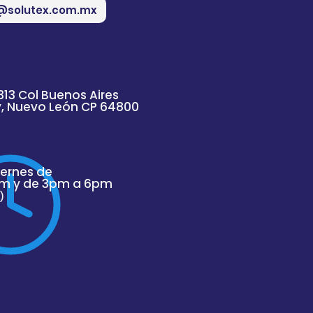
@solutex.com.mx
313 Col Buenos Aires
y, Nuevo
León
CP 64800
iernes de
m y de 3pm a 6pm
)