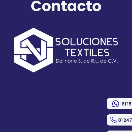
Contacto
81 1
81 24