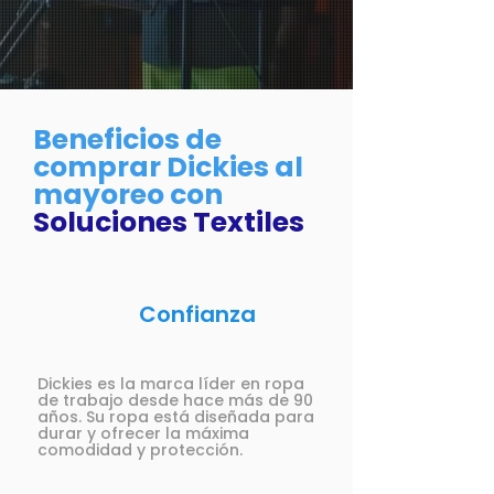
Beneficios de
comprar Dickies al
mayoreo con
Soluciones Textiles
Confianza
Dickies es la marca líder en ropa
de trabajo desde hace más de 90
años. Su ropa está diseñada para
durar y ofrecer la máxima
comodidad y protección.