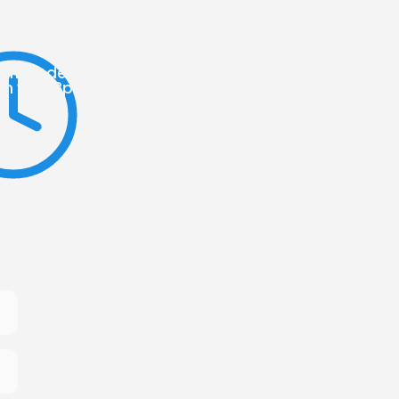
iernes de
m y de 3pm a 6pm
)