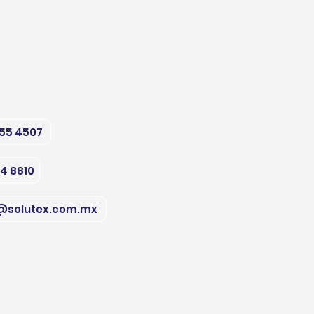
555 4507
74 8810
@solutex.com.mx
313 Col Buenos Aires
y, Nuevo
León
CP 64800