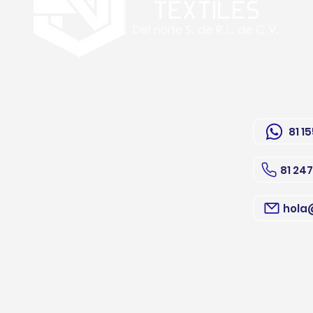
81 1
81 24
hola
Mixcoac 1
Monterre