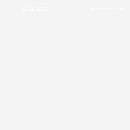
81 24748810
hola@solutex.mx
atálogo
Informacion
Productos
Servicios