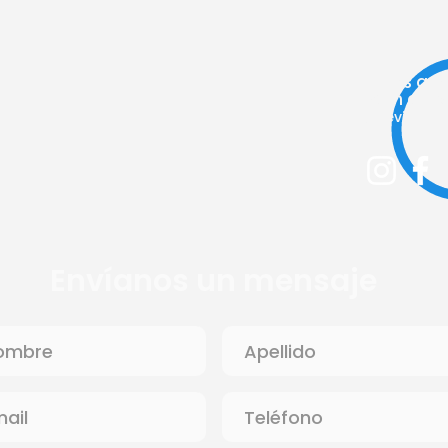
Lunes a V
9am a 2p
(previa cita
Envíanos un mensaje