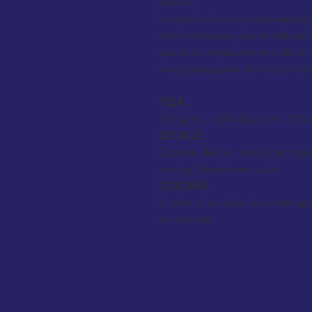
BILBAO
Los estilos clásicos y representat
con finos trazos y una combinació
que te acompañarán en el día a d
manga larga para dama y caballer
TELA:
140 g/m2 – 50% Algodón – 50% P
DETALLE:
Costuras dobles, aletilla reforzad
con ojal y botón en cuello
COLORES:
El color y las tallas de nuestras
variaciones.