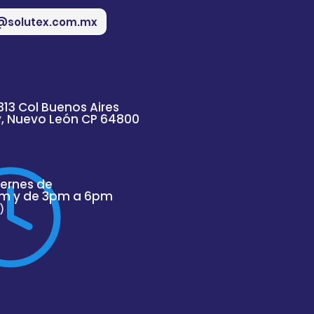
@solutex.com.mx
313 Col Buenos Aires
y, Nuevo
León
CP 64800
iernes de
m y de 3pm a 6pm
)