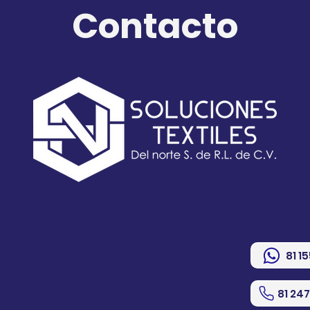
Contacto
81 1
81 24