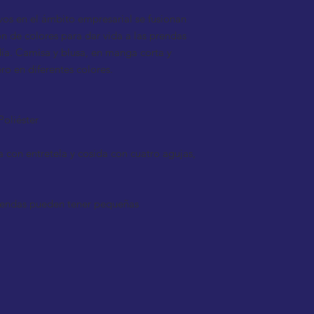
ivos en el ámbito empresarial se fusionan
n de colores para dar vida a las prendas
ía. Camisa y blusa, en manga corta y
o en diferentes colores.
oliéster
a con entretela y cosida con cuatro agujas,
 prendas pueden tener pequeñas