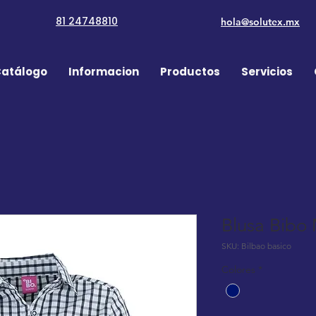
81 24748810
hola@solutex.mx
atálogo
Informacion
Productos
Servicios
Blusa Bibo
SKU: Bilbao basico
Colores
*