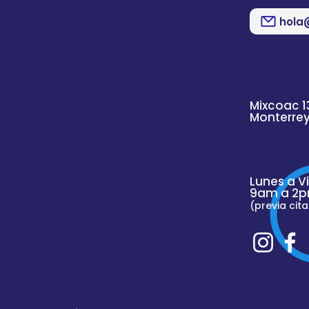
hola
Mixcoac 1
Monterre
Lunes a V
9am a 2p
(previa cita